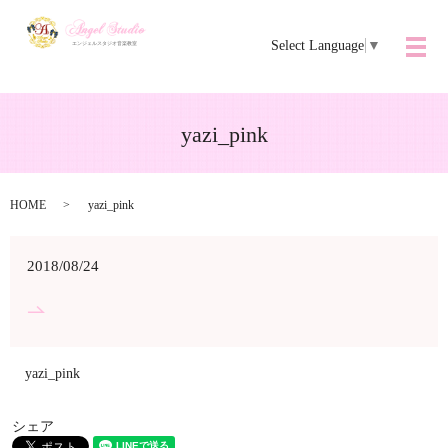
Select Language
▼
メ
yazi_pink
HOME
yazi_pink
2018/08/24
yazi_pink
シェア