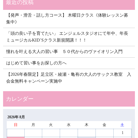
【発声・滑舌・話し方コース】 木曜日クラス《体験レッスン募
集中》
「頭の良い子を育てたい」 エンジェルスタジオにて年中、年長
ミュージカルKID’Sクラス新規開講！！！
憧れを叶える大人の習い事 ５０代からのヴァイオリン入門
はじめて習い事をお探しの方へ
【2026年春限定】足立区・綾瀬・亀有の大人のサックス教室 入
会金無料キャンペーン実施中
2026年 8月
日
月
火
水
木
金
土
1