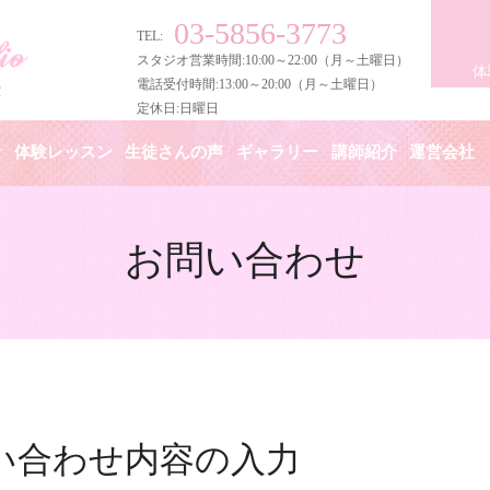
03-5856-3773
TEL:
スタジオ営業時間:10:00～22:00（月～土曜日）
体
電話受付時間:13:00～20:00（月～土曜日）
定休日:日曜日
金
体験レッスン
生徒さんの声
ギャラリー
講師紹介
運営会社
お問い合わせ
い合わせ内容の入力