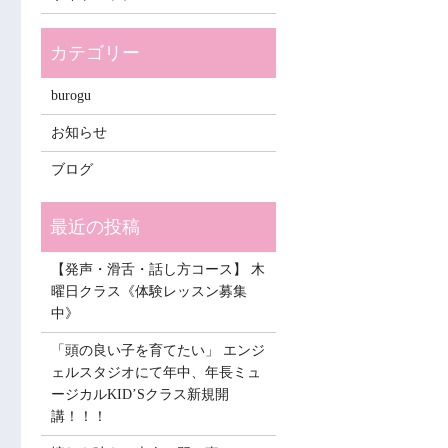
burogu
お知らせ
ブログ
【発声・滑舌・話し方コース】 木
曜日クラス《体験レッスン募集
中》
「頭の良い子を育てたい」 エンジ
ェルスタジオにて年中、年長ミュ
ージカルKID’Sクラス新規開
講！！！