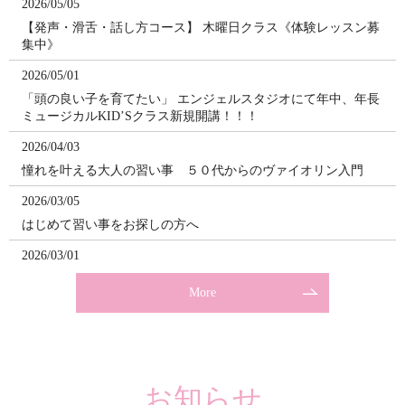
2026/05/05
【発声・滑舌・話し方コース】 木曜日クラス《体験レッスン募
集中》
2026/05/01
「頭の良い子を育てたい」 エンジェルスタジオにて年中、年長
ミュージカルKID’Sクラス新規開講！！！
2026/04/03
憧れを叶える大人の習い事 ５０代からのヴァイオリン入門
2026/03/05
はじめて習い事をお探しの方へ
2026/03/01
【2026年春限定】足立区・綾瀬・亀有の大人のサックス教室
More
入会金無料キャンペーン実施中
2026/02/24
足立区・葛飻区のピアノ教室｜0歳から通える音楽教室
2026/02/22
お知らせ
【2026年4月まで】春の入会金無料キャンペーン。大人のサック