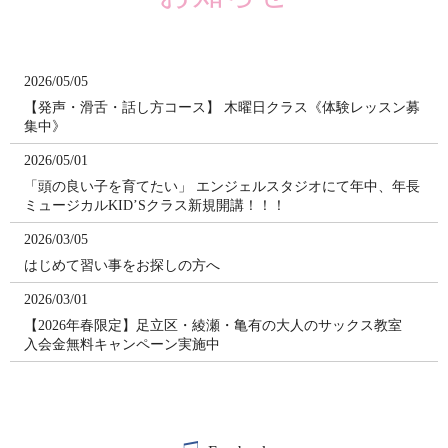
ス・ヴァイオン・ピアノ・ボーカル生徒募集
2026/02/20
【春の入会金無料キャンペーン】が2026年3月より始まります！
2026/05/05
【発声・滑舌・話し方コース】 木曜日クラス《体験レッスン募
2026/01/03
集中》
202６年スタート！発表会・新コース・大人の音楽時間も充実の
一年
2026/05/01
「頭の良い子を育てたい」 エンジェルスタジオにて年中、年長
2025/06/20
ミュージカルKID’Sクラス新規開講！！！
７月親子リトミック 体験レッスン受付中！
2026/03/05
はじめて習い事をお探しの方へ
2026/03/01
【2026年春限定】足立区・綾瀬・亀有の大人のサックス教室
入会金無料キャンペーン実施中
2026/02/24
足立区・葛飻区のピアノ教室｜0歳から通える音楽教室