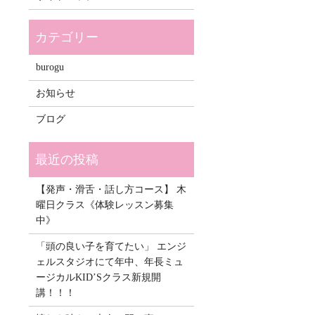
burogu
お知らせ
ブログ
【発声・滑舌・話し方コース】 木
曜日クラス《体験レッスン募集
中》
「頭の良い子を育てたい」 エンジ
ェルスタジオにて年中、年長ミュ
ージカルKID’Sクラス新規開
講！！！