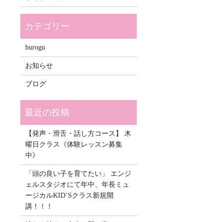
burogu
お知らせ
ブログ
【発声・滑舌・話し方コース】 木
曜日クラス《体験レッスン募集
中》
「頭の良い子を育てたい」 エンジ
ェルスタジオにて年中、年長ミュ
ージカルKID’Sクラス新規開
講！！！