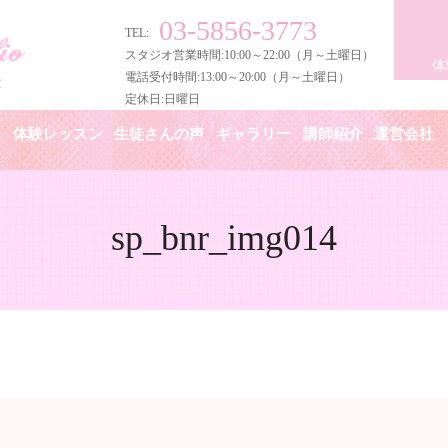
03-5856-3773
TEL:
スタジオ営業時間:10:00～22:00（月～土曜日）
体
電話受付時間:13:00～20:00（月～土曜日）
定休日:日曜日
金
体験レッスン
生徒さんの声
ギャラリー
講師紹介
運営会社
sp_bnr_img014