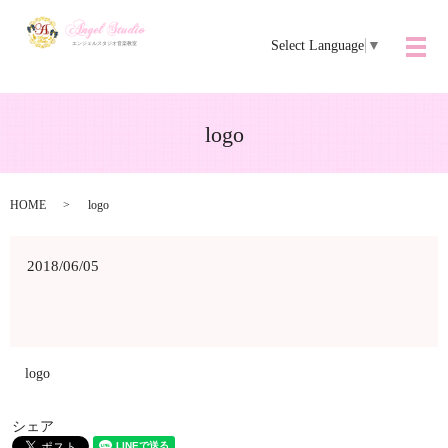
Select Language
▼
メ
logo
HOME
logo
2018/06/05
logo
シェア