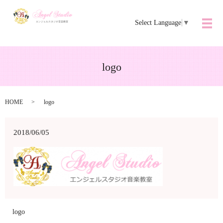
Select Language
▼
メ
logo
HOME
logo
2018/06/05
logo