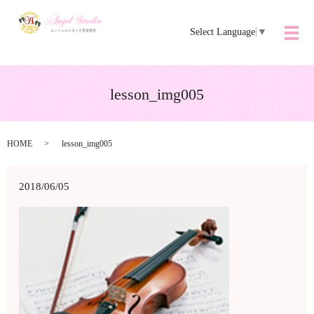
Select Language
▼
メ
lesson_img005
HOME
lesson_img005
2018/06/05