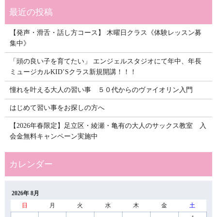
【発声・滑舌・話し方コース】 木曜日クラス《体験レッスン募
集中》
「頭の良い子を育てたい」 エンジェルスタジオにて年中、年長
ミュージカルKID’Sクラス新規開講！！！
憧れを叶える大人の習い事 ５０代からのヴァイオリン入門
はじめて習い事をお探しの方へ
【2026年春限定】足立区・綾瀬・亀有の大人のサックス教室 入
会金無料キャンペーン実施中
2026年 8月
日
月
火
水
木
金
土