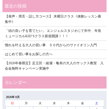
【発声・滑舌・話し方コース】 木曜日クラス《体験レッスン募
集中》
「頭の良い子を育てたい」 エンジェルスタジオにて年中、年長
ミュージカルKID’Sクラス新規開講！！！
憧れを叶える大人の習い事 ５０代からのヴァイオリン入門
はじめて習い事をお探しの方へ
【2026年春限定】足立区・綾瀬・亀有の大人のサックス教室 入
会金無料キャンペーン実施中
2026年 8月
日
月
火
水
木
金
土