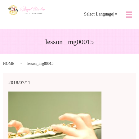
Select Language
▼
メ
lesson_img00015
HOME
lesson_img00015
2018/07/11