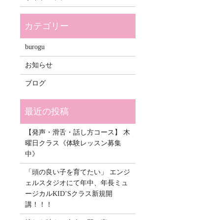
burogu
お知らせ
ブログ
【発声・滑舌・話し方コース】 木
曜日クラス《体験レッスン募集
中》
「頭の良い子を育てたい」 エンジ
ェルスタジオにて年中、年長ミュ
ージカルKID’Sクラス新規開
講！！！