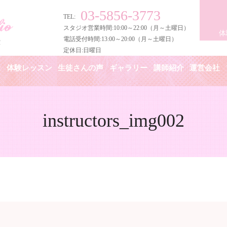
03-5856-3773
TEL:
スタジオ営業時間:10:00～22:00（月～土曜日）
体
電話受付時間:13:00～20:00（月～土曜日）
定休日:日曜日
金
体験レッスン
生徒さんの声
ギャラリー
講師紹介
運営会社
instructors_img002