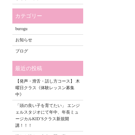
burogu
お知らせ
ブログ
【発声・滑舌・話し方コース】 木
曜日クラス《体験レッスン募集
中》
「頭の良い子を育てたい」 エンジ
ェルスタジオにて年中、年長ミュ
ージカルKID’Sクラス新規開
講！！！