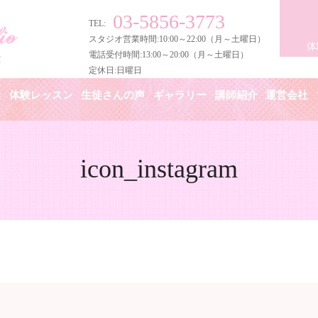
03-5856-3773
TEL:
スタジオ営業時間:10:00～22:00（月～土曜日）
体
電話受付時間:13:00～20:00（月～土曜日）
定休日:日曜日
金
体験レッスン
生徒さんの声
ギャラリー
講師紹介
運営会社
icon_instagram