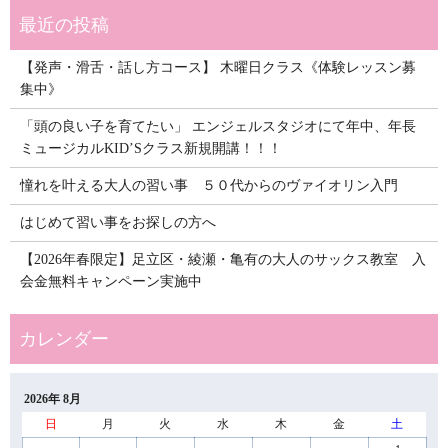
【発声・滑舌・話し方コース】 木曜日クラス《体験レッスン募
集中》
「頭の良い子を育てたい」 エンジェルスタジオにて年中、年長
ミュージカルKID’Sクラス新規開講！！！
憧れを叶える大人の習い事 ５０代からのヴァイオリン入門
はじめて習い事をお探しの方へ
【2026年春限定】足立区・綾瀬・亀有の大人のサックス教室 入
会金無料キャンペーン実施中
2026年 8月
日
月
火
水
木
金
土