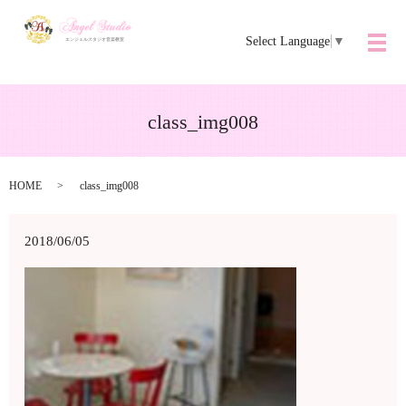
Select Language
▼
メ
class_img008
HOME
class_img008
2018/06/05