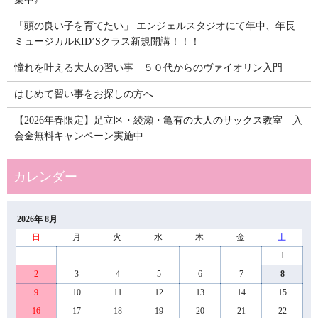
「頭の良い子を育てたい」 エンジェルスタジオにて年中、年長
ミュージカルKID’Sクラス新規開講！！！
憧れを叶える大人の習い事 ５０代からのヴァイオリン入門
はじめて習い事をお探しの方へ
【2026年春限定】足立区・綾瀬・亀有の大人のサックス教室 入
会金無料キャンペーン実施中
2026年 8月
日
月
火
水
木
金
土
1
2
3
4
5
6
7
8
9
10
11
12
13
14
15
16
17
18
19
20
21
22