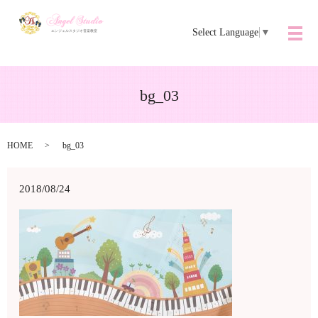
Select Language
▼
メ
bg_03
HOME
bg_03
2018/08/24