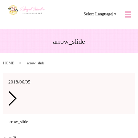
Select Language
▼
メ
arrow_slide
HOME
arrow_slide
2018/06/05
arrow_slide