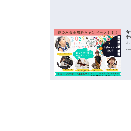
春
室
ル
11