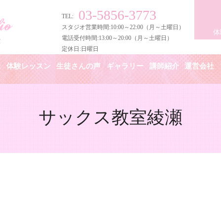
03-5856-3773
TEL:
スタジオ営業時間:10:00～22:00（月～土曜日）
体
電話受付時間:13:00～20:00（月～土曜日）
定休日:日曜日
金
体験レッスン
生徒さんの声
ギャラリー
講師紹介
運営会社
サックス教室綾瀬