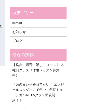
burogu
教
ェ
お知らせ
ブログ
【発声・滑舌・話し方コース】 木
曜日クラス《体験レッスン募集
中》
「頭の良い子を育てたい」 エンジ
ェルスタジオにて年中、年長ミュ
ージカルKID’Sクラス新規開
講！！！