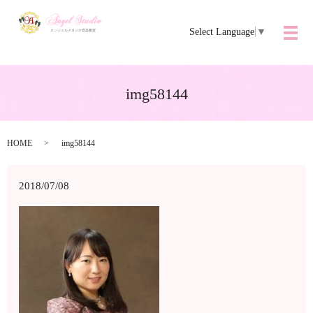
Select Language
▼
メ
img58144
HOME
img58144
2018/07/08